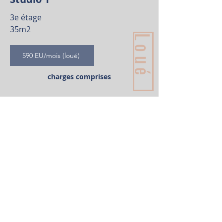
3e étage
35m2
Loué
590 EU/mois (loué)
charges comprises